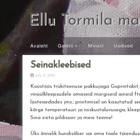
Skip
to
Ellu Tormila ma
content
Avaleht
Galerii
Minust
Uudised
Õlimaalid
Seinakleebised
Seinamaalid
July 11, 2019
Joonistused ja
Graafika
Koostöös trükiteenuse pakkujaga Goprintabit, 
Akrüülid
vinüülkleepsudele omaseid mürgiseid aineid ft
lasteaedades jms.; printimisel on kasutatud se
Pastellid
kõrge temperatuuri ja niiskustaluvusega; kleep
Sina esita pildisoov ja meie teeme!
Üks õnnelik hundisõber sai oma toale täiendus