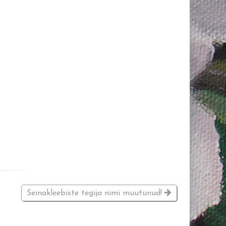
Seinakleebiste tegija nimi muutunud!