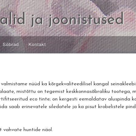
alid ja joonistused
Sõbrad
Kontakt
valmistame nüüd ka kõrgekvaliteedilisel kangal seinakleebis
alaate, mistõttu on tegemist keskkonnasõbraliku tootega, 
rtifitseeritud eco tinte; on kergesti eemaldatav aluspinda 
ida saab erinevatele siledatele ja ka pisut krobelistele pin
t vahvate huntide näol.