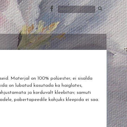
eid. Materjal on 100% polüester; ei sisalda
mida on lubatud kasutada ka haiglates,
kahjustamata ja korduvalt kleebitav; samuti
dadele, pabertapeedile kahjuks kleepida ei saa.