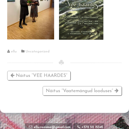
ellu
Uncategorized
Näitus “VEE HAARDES”
Näitus “Vaatemängud looduses”
ellu.roosme@gmail.com
+372 52 15345