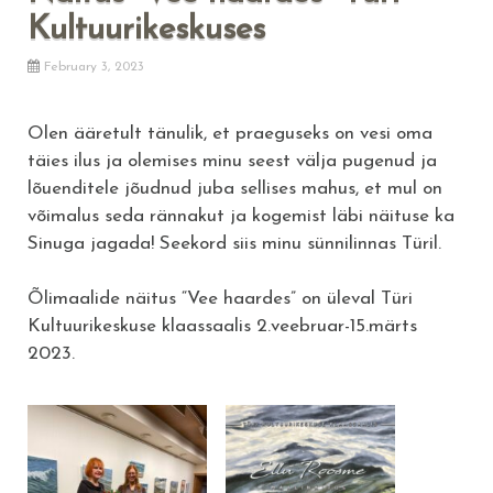
Kultuurikeskuses
February 3, 2023
Olen ääretult tänulik, et praeguseks on vesi oma
täies ilus ja olemises minu seest välja pugenud ja
lõuenditele jõudnud juba sellises mahus, et mul on
võimalus seda rännakut ja kogemist läbi näituse ka
Sinuga jagada! Seekord siis minu sünnilinnas Türil.
Õlimaalide näitus “Vee haardes” on üleval Türi
Kultuurikeskuse klaassaalis 2.veebruar-15.märts
2023.